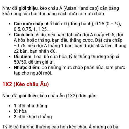
Như đã
giới thiệu
, kèo châu Á (Asian Handicap) cân bằng
khả năng của hai đội bằng cách đưa ra mức chấp.
Các mức chấp
phổ biến: 0 (đồng banh), 0.25 (0 – ¼),
0.5, 0.75, 1, 1.25,…
Cách tính
: Ví dụ, nếu bạn đặt cửa đội A chấp +0.5, đội
A hòa hoặc thắng, bạn đều thắng cược. Đặt cửa chấp
−0.75: nếu đội A thắng 1 bàn, bạn được 50% tiền; thắng
≥2 bàn, bạn nhận đủ.
Ưu điểm
: Loại bỏ cửa hòa, tỷ lệ thắng thường xấp xỉ
50/50, dễ tìm giá trị.
Nhược điểm
: Có những mức chấp phân nửa, làm phức
tạp cho người mới.
1X2 (Kèo châu Âu)
Như đã
giới thiệu
, kèo châu Âu (1X2) đơn giản:
1
: đội nhà thắng
X
: hòa
2
: đội khách thắng
Tỷ lệ trả thưởng thường cao hơn kèo châu Á nhưng có ba