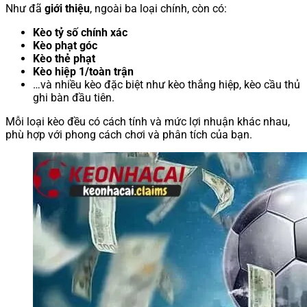
Như đã
giới thiệu
, ngoài ba loại chính, còn có:
Kèo tỷ số chính xác
Kèo phạt góc
Kèo thẻ phạt
Kèo hiệp 1/toàn trận
…và nhiều kèo đặc biệt như kèo thắng hiệp, kèo cầu thủ
ghi bàn đầu tiên.
Mỗi loại kèo đều có cách tính và mức lợi nhuận khác nhau,
phù hợp với phong cách chơi và phân tích của bạn.