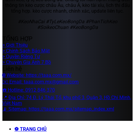
thông tin kèo cược châu Âu, châu Á, kèo tài xỉu, lịch thi đấu
tổng hợp. kèo cược nhanh, chính xác, update liên tục.
#KeoNhaCai #TyLeKeoBongDa #PhanTichKeo
#SoikeoChuan #KeoBongDa
TỔNG HỢP
> Giới Thiệu
> Chính Sách Bảo Mật
> Quyền Riêng Tư
> Chuyên Gia Anh 7 Bồ
Liên hệ
🌐 Website: https://taaa.com.mx/
✉️ Email:
taaa.com.mx@gmail.com
☎️ Hotline: 0912 846 370
📍 Địa Chỉ: 74 Đ. Lý Thái Tổ, khu phố 3, Quận 3, Hồ Chí Minh,
Việt Nam
📡 Sitemap: https://taaa.com.mx/sitemap_index.xml
⚽ TRANG CHỦ