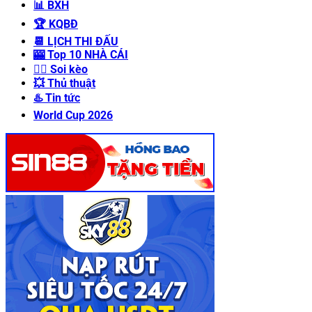
📊 BXH
🏆 KQBĐ
📆 LỊCH THI ĐẤU
🎰 Top 10 NHÀ CÁI
🕵️‍♂️ Soi kèo
💥 Thủ thuật
♨️ Tin tức
World Cup 2026