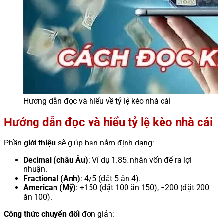
Hướng dẫn đọc và hiểu về tỷ lệ kèo nhà cái
Hướng dẫn đọc và hiểu tỷ lệ kèo nhà cái
Phần
giới thiệu
sẽ giúp bạn nắm định dạng:
Decimal (châu Âu)
: Ví dụ 1.85, nhân vốn để ra lợi
nhuận.
Fractional (Anh)
: 4/5 (đặt 5 ăn 4).
American (Mỹ)
: +150 (đặt 100 ăn 150), −200 (đặt 200
ăn 100).
Công thức chuyển đổi
đơn giản: