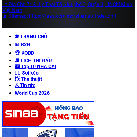
📍 Địa Chỉ: 74 Đ. Lý Thái Tổ, khu phố 3, Quận 3, Hồ Chí Minh,
Việt Nam
📡 Sitemap: https://taaa.com.mx/sitemap_index.xml
⚽ TRANG CHỦ
📊 BXH
🏆 KQBĐ
📆 LỊCH THI ĐẤU
🎰 Top 10 NHÀ CÁI
🕵️‍♂️ Soi kèo
💥 Thủ thuật
♨️ Tin tức
World Cup 2026