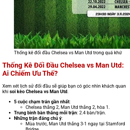
Thống kê đối đầu Chelsea vs Man Utd trong quá khứ
Thống Kê Đối Đầu Chelsea vs Man Utd:
Ai Chiếm Ưu Thế?
Xem xét lịch sử đối đầu sẽ giúp bạn có góc nhìn khách quan
khi
soi kèo Chelsea vs Man Utd
.
5 cuộc chạm trán gần nhất
:
Chelsea thắng 2, Man Utd thắng 2, hòa 1.
Trung bình bàn thắng mỗi trận
: 2.4 bàn/trận.
Những trận đáng chú ý
:
Mùa trước, Man Utd thắng 3-1 ngay tại Stamford
Bridge.