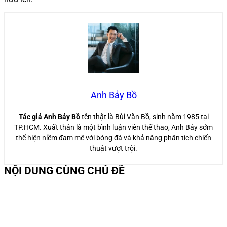
Anh Bảy Bồ
Tác giả Anh Bảy Bồ
tên thật là Bùi Văn Bồ, sinh năm 1985 tại
TP.HCM. Xuất thân là một bình luận viên thể thao, Anh Bảy sớm
thể hiện niềm đam mê với bóng đá và khả năng phân tích chiến
thuật vượt trội.
NỘI DUNG CÙNG CHỦ ĐỀ