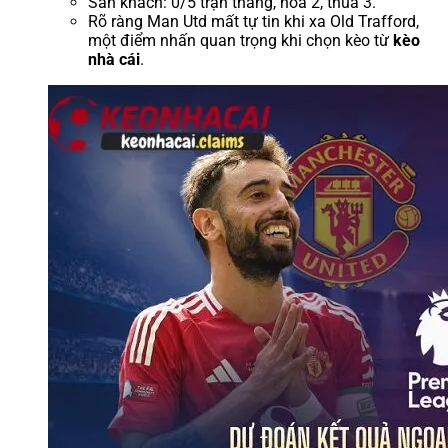
Sân khách: 0/5 trận thắng, hòa 2, thua 3.
Rõ ràng Man Utd mất tự tin khi xa Old Trafford,
một điểm nhấn quan trọng khi chọn kèo từ
kèo
nhà cái
.