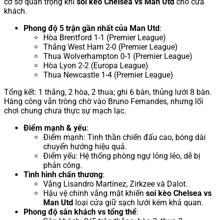
cơ sở quan trọng khi
soi kèo Chelsea vs Man Utd
cho cửa
khách.
Phong độ 5 trận gần nhất của Man Utd
:
Hòa Brentford 1-1 (Premier League)
Thắng West Ham 2-0 (Premier League)
Thua Wolverhampton 0-1 (Premier League)
Hòa Lyon 2-2 (Europa League)
Thua Newcastle 1-4 (Premier League)
Tổng kết: 1 thắng, 2 hòa, 2 thua; ghi 6 bàn, thủng lưới 8 bàn.
Hàng công vẫn trông chờ vào Bruno Fernandes, nhưng lối
chơi chung chưa thực sự mạch lạc.
Điểm mạnh & yếu
:
Điểm mạnh: Tinh thần chiến đấu cao, bóng dài
chuyển hướng hiệu quả.
Điểm yếu: Hệ thống phòng ngự lỏng lẻo, dễ bị
phản công.
Tình hình chấn thương
:
Vắng Lisandro Martínez, Zirkzee và Dalot.
Hậu vệ chính vắng mặt khiến
soi kèo Chelsea vs
Man Utd
loại cửa giữ sạch lưới kém khả quan.
Phong độ sân khách vs tổng thể
: