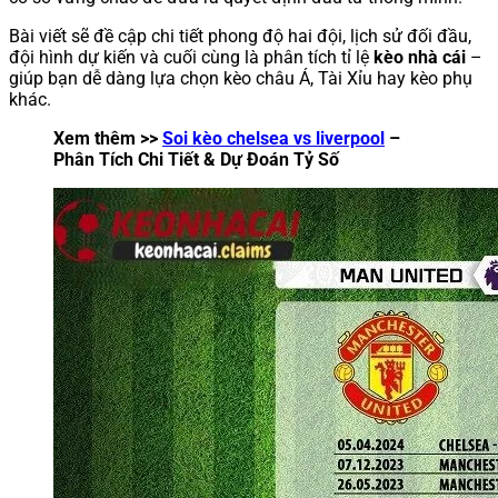
Bài viết sẽ đề cập chi tiết phong độ hai đội, lịch sử đối đầu,
đội hình dự kiến và cuối cùng là phân tích tỉ lệ
kèo nhà cái
–
giúp bạn dễ dàng lựa chọn kèo châu Á, Tài Xỉu hay kèo phụ
khác.
Xem thêm >>
Soi kèo chelsea vs liverpool
–
Phân Tích Chi Tiết & Dự Đoán Tỷ Số