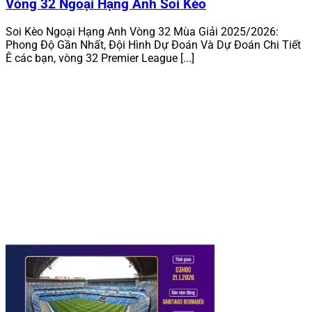
Vòng 32 Ngoại Hạng Anh Soi Kèo
Soi Kèo Ngoại Hạng Anh Vòng 32 Mùa Giải 2025/2026:
Phong Độ Gần Nhất, Đội Hình Dự Đoán Và Dự Đoán Chi Tiết
Ê các bạn, vòng 32 Premier League [...]