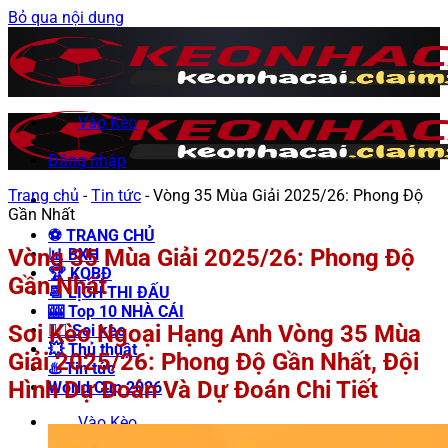
Bỏ qua nội dung
Vào Kèo
Đăng nhập
Trang chủ
-
Tin tức
-
Vòng 35 Mùa Giải 2025/26: Phong Độ
Gần Nhất
⚽ TRANG CHỦ
Vòng 35 Mùa Giải 2025/26: Phong Độ
📊 BXH
🏆 KQBĐ
Gần Nhất
📆 LỊCH THI ĐẤU
🎰 Top 10 NHÀ CÁI
Soi Kèo Ngoại Hạng Anh Vòng 35 Mùa
🕵️‍♂️ Soi kèo
💥 Thủ thuật
Giải 2025/26: Phong Độ Gần Nhất, Đội
♨️ Tin tức
Hình Dự Đoán Và Dự Đoán Chi Tiết
World Cup 2026
Vào Kèo