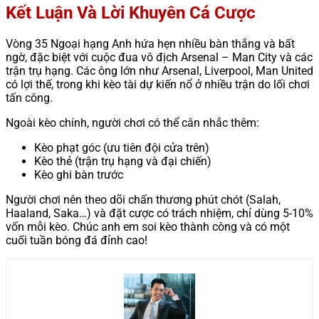
Kết Luận Và Lời Khuyên Cá Cược
Vòng 35 Ngoại hạng Anh hứa hẹn nhiều bàn thắng và bất
ngờ, đặc biệt với cuộc đua vô địch Arsenal – Man City và các
trận trụ hạng. Các ông lớn như Arsenal, Liverpool, Man United
có lợi thế, trong khi kèo tài dự kiến nổ ở nhiều trận do lối chơi
tấn công.
Ngoài kèo chính, người chơi có thể cân nhắc thêm:
Kèo phạt góc (ưu tiên đội cửa trên)
Kèo thẻ (trận trụ hạng và đại chiến)
Kèo ghi bàn trước
Người chơi nên theo dõi chấn thương phút chót (Salah,
Haaland, Saka…) và đặt cược có trách nhiệm, chỉ dùng 5-10%
vốn mỗi kèo. Chúc anh em soi kèo thành công và có một
cuối tuần bóng đá đỉnh cao!