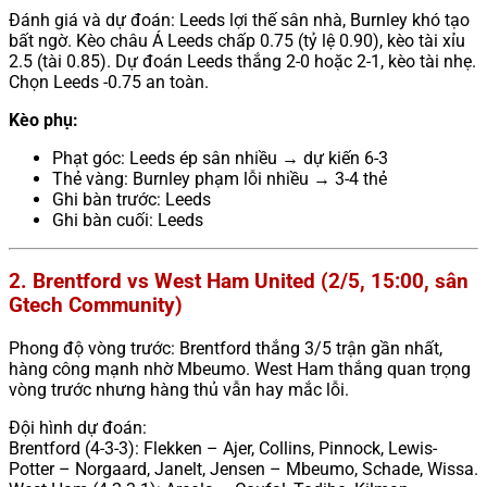
Đánh giá và dự đoán: Leeds lợi thế sân nhà, Burnley khó tạo
bất ngờ. Kèo châu Á Leeds chấp 0.75 (tỷ lệ 0.90), kèo tài xỉu
2.5 (tài 0.85). Dự đoán Leeds thắng 2-0 hoặc 2-1, kèo tài nhẹ.
Chọn Leeds -0.75 an toàn.
Kèo phụ:
Phạt góc: Leeds ép sân nhiều → dự kiến 6-3
Thẻ vàng: Burnley phạm lỗi nhiều → 3-4 thẻ
Ghi bàn trước: Leeds
Ghi bàn cuối: Leeds
2. Brentford vs West Ham United (2/5, 15:00, sân
Gtech Community)
Phong độ vòng trước: Brentford thắng 3/5 trận gần nhất,
hàng công mạnh nhờ Mbeumo. West Ham thắng quan trọng
vòng trước nhưng hàng thủ vẫn hay mắc lỗi.
Đội hình dự đoán:
Brentford (4-3-3): Flekken – Ajer, Collins, Pinnock, Lewis-
Potter – Norgaard, Janelt, Jensen – Mbeumo, Schade, Wissa.