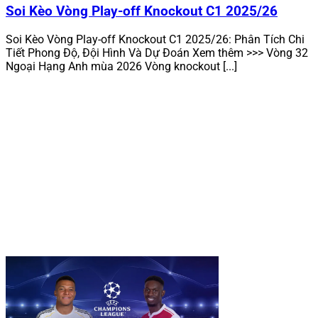
Soi Kèo Vòng Play-off Knockout C1 2025/26
Soi Kèo Vòng Play-off Knockout C1 2025/26: Phân Tích Chi
Tiết Phong Độ, Đội Hình Và Dự Đoán Xem thêm >>> Vòng 32
Ngoại Hạng Anh mùa 2026 Vòng knockout [...]