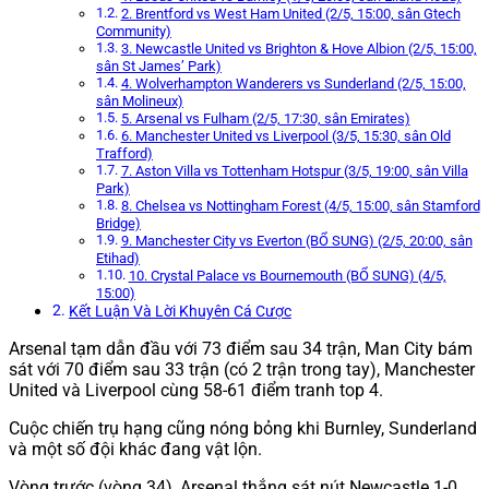
2. Brentford vs West Ham United (2/5, 15:00, sân Gtech
Community)
3. Newcastle United vs Brighton & Hove Albion (2/5, 15:00,
sân St James’ Park)
4. Wolverhampton Wanderers vs Sunderland (2/5, 15:00,
sân Molineux)
5. Arsenal vs Fulham (2/5, 17:30, sân Emirates)
6. Manchester United vs Liverpool (3/5, 15:30, sân Old
Trafford)
7. Aston Villa vs Tottenham Hotspur (3/5, 19:00, sân Villa
Park)
8. Chelsea vs Nottingham Forest (4/5, 15:00, sân Stamford
Bridge)
9. Manchester City vs Everton (BỔ SUNG) (2/5, 20:00, sân
Etihad)
10. Crystal Palace vs Bournemouth (BỔ SUNG) (4/5,
15:00)
Kết Luận Và Lời Khuyên Cá Cược
Arsenal tạm dẫn đầu với 73 điểm sau 34 trận, Man City bám
sát với 70 điểm sau 33 trận (có 2 trận trong tay), Manchester
United và Liverpool cùng 58-61 điểm tranh top 4.
Cuộc chiến trụ hạng cũng nóng bỏng khi Burnley, Sunderland
và một số đội khác đang vật lộn.
Vòng trước (vòng 34), Arsenal thắng sát nút Newcastle 1-0,