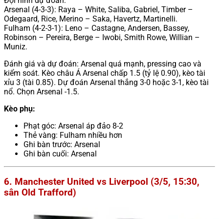
Đội hình dự đoán:
Arsenal (4-3-3): Raya – White, Saliba, Gabriel, Timber –
Odegaard, Rice, Merino – Saka, Havertz, Martinelli.
Fulham (4-2-3-1): Leno – Castagne, Andersen, Bassey,
Robinson – Pereira, Berge – Iwobi, Smith Rowe, Willian –
Muniz.
Đánh giá và dự đoán: Arsenal quá mạnh, pressing cao và
kiểm soát. Kèo châu Á Arsenal chấp 1.5 (tỷ lệ 0.90), kèo tài
xỉu 3 (tài 0.85). Dự đoán Arsenal thắng 3-0 hoặc 3-1, kèo tài
nổ. Chọn Arsenal -1.5.
Kèo phụ:
Phạt góc: Arsenal áp đảo 8-2
Thẻ vàng: Fulham nhiều hơn
Ghi bàn trước: Arsenal
Ghi bàn cuối: Arsenal
6. Manchester United vs Liverpool (3/5, 15:30,
sân Old Trafford)