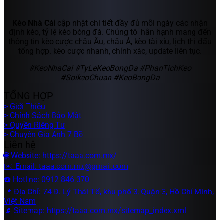
Kèo Nhà Cái
cập nhật chi tiết đầy đủ mỗi ngày các nhận
định kèo, tỷ lệ kèo bóng đá. Chúng tôi hân hạnh mang đến
thông tin kèo cược châu Âu, châu Á, kèo tài xỉu, lịch thi đấu
tổng hợp. kèo cược nhanh, chính xác, update liên tục.
#KeoNhaCai #TyLeKeoBongDa #PhanTichKeo
#SoikeoChuan #KeoBongDa
TỔNG HỢP
> Giới Thiệu
> Chính Sách Bảo Mật
> Quyền Riêng Tư
> Chuyên Gia Anh 7 Bồ
Liên hệ
🌐 Website: https://taaa.com.mx/
✉️ Email:
taaa.com.mx@gmail.com
☎️ Hotline: 0912 846 370
📍 Địa Chỉ: 74 Đ. Lý Thái Tổ, khu phố 3, Quận 3, Hồ Chí Minh,
Việt Nam
📡 Sitemap: https://taaa.com.mx/sitemap_index.xml