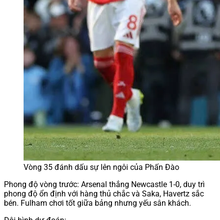
Vòng 35 đánh dấu sự lên ngôi của Phấn Đào
Phong độ vòng trước: Arsenal thắng Newcastle 1-0, duy trì
phong độ ổn định với hàng thủ chắc và Saka, Havertz sắc
bén. Fulham chơi tốt giữa bảng nhưng yếu sân khách.