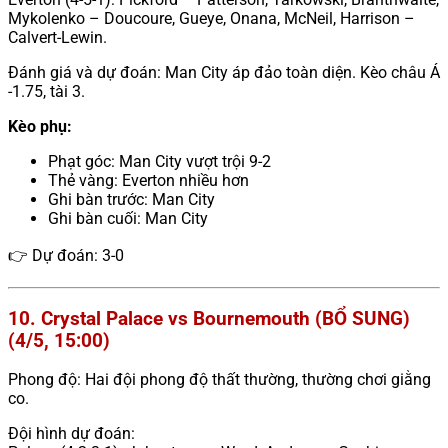
Mykolenko – Doucoure, Gueye, Onana, McNeil, Harrison –
Calvert-Lewin.
Đánh giá và dự đoán: Man City áp đảo toàn diện. Kèo châu Á
-1.75, tài 3.
Kèo phụ:
Phạt góc: Man City vượt trội 9-2
Thẻ vàng: Everton nhiều hơn
Ghi bàn trước: Man City
Ghi bàn cuối: Man City
👉 Dự đoán: 3-0
10. Crystal Palace vs Bournemouth (BỔ SUNG)
(4/5, 15:00)
Phong độ: Hai đội phong độ thất thường, thường chơi giằng
co.
Đội hình dự đoán: