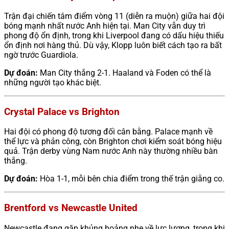
Trận đại chiến tâm điểm vòng 11 (diễn ra muộn) giữa hai đội
bóng mạnh nhất nước Anh hiện tại. Man City vẫn duy trì
phong độ ổn định, trong khi Liverpool đang có dấu hiệu thiếu
ổn định nơi hàng thủ. Dù vậy, Klopp luôn biết cách tạo ra bất
ngờ trước Guardiola.
Dự đoán:
Man City thắng 2-1. Haaland và Foden có thể là
những người tạo khác biệt.
Crystal Palace vs Brighton
Hai đội có phong độ tương đối cân bằng. Palace mạnh về
thể lực và phản công, còn Brighton chơi kiểm soát bóng hiệu
quả. Trận derby vùng Nam nước Anh này thường nhiều bàn
thắng.
Dự đoán:
Hòa 1-1, mỗi bên chia điểm trong thế trận giằng co.
Brentford vs Newcastle United
Newcastle đang gặp khủng hoảng nhẹ về lực lượng, trong khi