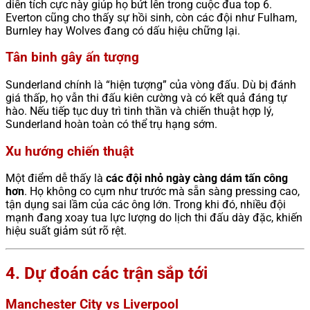
diễn tích cực này giúp họ bứt lên trong cuộc đua top 6.
Everton cũng cho thấy sự hồi sinh, còn các đội như Fulham,
Burnley hay Wolves đang có dấu hiệu chững lại.
Tân binh gây ấn tượng
Sunderland chính là “hiện tượng” của vòng đấu. Dù bị đánh
giá thấp, họ vẫn thi đấu kiên cường và có kết quả đáng tự
hào. Nếu tiếp tục duy trì tinh thần và chiến thuật hợp lý,
Sunderland hoàn toàn có thể trụ hạng sớm.
Xu hướng chiến thuật
Một điểm dễ thấy là
các đội nhỏ ngày càng dám tấn công
hơn
. Họ không co cụm như trước mà sẵn sàng pressing cao,
tận dụng sai lầm của các ông lớn. Trong khi đó, nhiều đội
mạnh đang xoay tua lực lượng do lịch thi đấu dày đặc, khiến
hiệu suất giảm sút rõ rệt.
4. Dự đoán các trận sắp tới
Manchester City vs Liverpool