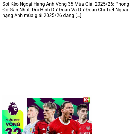
Soi Kèo Ngoại Hạng Anh Vòng 35 Mùa Giải 2025/26: Phong
Độ Gần Nhất, Đội Hình Dự Đoán Và Dự Đoán Chi Tiết Ngoại
hạng Anh mùa giải 2025/26 đang [...]