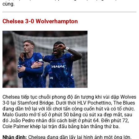
cùng.
Chelsea 3-0 Wolverhampton
Chelsea tiếp tục chuỗi phong độ ấn tượng khi vùi dập Wolves
3-0 tại Stamford Bridge. Dưới thời HLV Pochettino, The Blues
đang dần trở lại với lối chơi tấn công cuốn hút và có tổ chức.
Malo Gusto mở tỉ số ở phút 50 bằng cú sút xa đẹp mắt, sau
đó João Pedro nhân đôi cách biệt ở phút 64. Đến phút 72,
Cole Palmer khép lại trận đấu bằng bàn thắng thứ ba.
Nhận định:
Chelsea đang dần lấy lại hình ảnh một ông lớn.