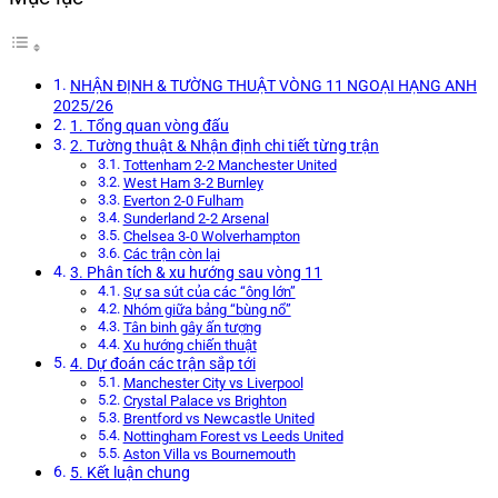
NHẬN ĐỊNH & TƯỜNG THUẬT VÒNG 11 NGOẠI HẠNG ANH
2025/26
1. Tổng quan vòng đấu
2. Tường thuật & Nhận định chi tiết từng trận
Tottenham 2-2 Manchester United
West Ham 3-2 Burnley
Everton 2-0 Fulham
Sunderland 2-2 Arsenal
Chelsea 3-0 Wolverhampton
Các trận còn lại
3. Phân tích & xu hướng sau vòng 11
Sự sa sút của các “ông lớn”
Nhóm giữa bảng “bùng nổ”
Tân binh gây ấn tượng
Xu hướng chiến thuật
4. Dự đoán các trận sắp tới
Manchester City vs Liverpool
Crystal Palace vs Brighton
Brentford vs Newcastle United
Nottingham Forest vs Leeds United
Aston Villa vs Bournemouth
5. Kết luận chung