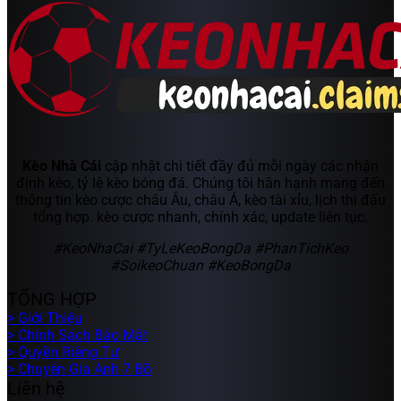
Kèo Nhà Cái
cập nhật chi tiết đầy đủ mỗi ngày các nhận
định kèo, tỷ lệ kèo bóng đá. Chúng tôi hân hạnh mang đến
thông tin kèo cược châu Âu, châu Á, kèo tài xỉu, lịch thi đấu
tổng hợp. kèo cược nhanh, chính xác, update liên tục.
#KeoNhaCai #TyLeKeoBongDa #PhanTichKeo
#SoikeoChuan #KeoBongDa
TỔNG HỢP
> Giới Thiệu
> Chính Sách Bảo Mật
> Quyền Riêng Tư
> Chuyên Gia Anh 7 Bồ
Liên hệ