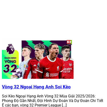
Vòng 32 Ngoại Hạng Anh Soi Kèo
Soi Kèo Ngoại Hạng Anh Vòng 32 Mùa Giải 2025/2026:
Phong Độ Gần Nhất, Đội Hình Dự Đoán Và Dự Đoán Chi Tiết
Ê các bạn, vòng 32 Premier League [...]