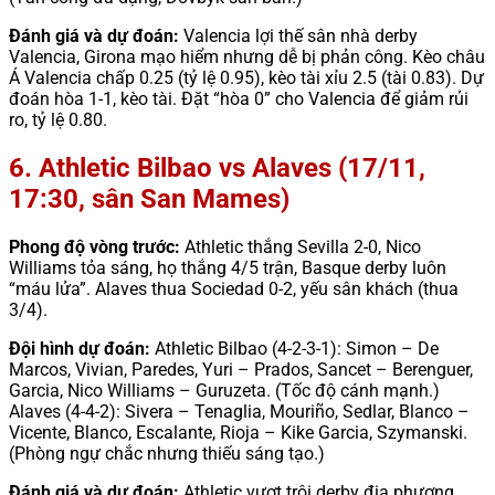
Đánh giá và dự đoán:
Valencia lợi thế sân nhà derby
Valencia, Girona mạo hiểm nhưng dễ bị phản công. Kèo châu
Á Valencia chấp 0.25 (tỷ lệ 0.95), kèo tài xỉu 2.5 (tài 0.83). Dự
đoán hòa 1-1, kèo tài. Đặt “hòa 0” cho Valencia để giảm rủi
ro, tỷ lệ 0.80.
6. Athletic Bilbao vs Alaves (17/11,
17:30, sân San Mames)
Phong độ vòng trước:
Athletic thắng Sevilla 2-0, Nico
Williams tỏa sáng, họ thắng 4/5 trận, Basque derby luôn
“máu lửa”. Alaves thua Sociedad 0-2, yếu sân khách (thua
3/4).
Đội hình dự đoán:
Athletic Bilbao (4-2-3-1): Simon – De
Marcos, Vivian, Paredes, Yuri – Prados, Sancet – Berenguer,
Garcia, Nico Williams – Guruzeta. (Tốc độ cánh mạnh.)
Alaves (4-4-2): Sivera – Tenaglia, Mouriño, Sedlar, Blanco –
Vicente, Blanco, Escalante, Rioja – Kike Garcia, Szymanski.
(Phòng ngự chắc nhưng thiếu sáng tạo.)
Đánh giá và dự đoán:
Athletic vượt trội derby địa phương,