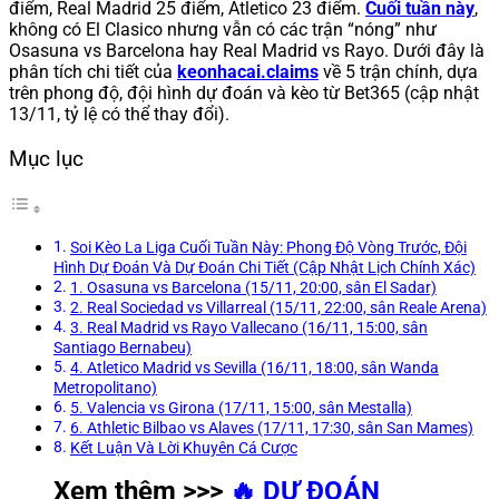
điểm, Real Madrid 25 điểm, Atletico 23 điểm.
Cuối tuần này
,
không có El Clasico nhưng vẫn có các trận “nóng” như
Osasuna vs Barcelona hay Real Madrid vs Rayo. Dưới đây là
phân tích chi tiết của
keonhacai.claims
về 5 trận chính, dựa
trên phong độ, đội hình dự đoán và kèo từ Bet365 (cập nhật
13/11, tỷ lệ có thể thay đổi).
Mục lục
Soi Kèo La Liga Cuối Tuần Này: Phong Độ Vòng Trước, Đội
Hình Dự Đoán Và Dự Đoán Chi Tiết (Cập Nhật Lịch Chính Xác)
1. Osasuna vs Barcelona (15/11, 20:00, sân El Sadar)
2. Real Sociedad vs Villarreal (15/11, 22:00, sân Reale Arena)
3. Real Madrid vs Rayo Vallecano (16/11, 15:00, sân
Santiago Bernabeu)
4. Atletico Madrid vs Sevilla (16/11, 18:00, sân Wanda
Metropolitano)
5. Valencia vs Girona (17/11, 15:00, sân Mestalla)
6. Athletic Bilbao vs Alaves (17/11, 17:30, sân San Mames)
Kết Luận Và Lời Khuyên Cá Cược
Xem thêm >>>
🔥 DỰ ĐOÁN