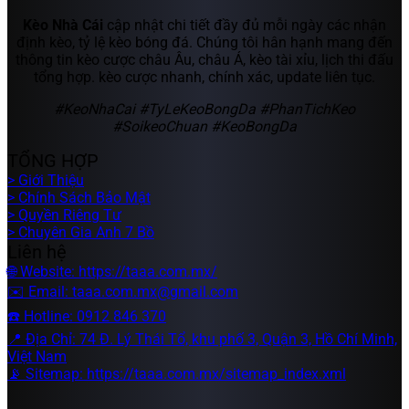
Kèo Nhà Cái
cập nhật chi tiết đầy đủ mỗi ngày các nhận
định kèo, tỷ lệ kèo bóng đá. Chúng tôi hân hạnh mang đến
thông tin kèo cược châu Âu, châu Á, kèo tài xỉu, lịch thi đấu
tổng hợp. kèo cược nhanh, chính xác, update liên tục.
#KeoNhaCai #TyLeKeoBongDa #PhanTichKeo
#SoikeoChuan #KeoBongDa
TỔNG HỢP
> Giới Thiệu
> Chính Sách Bảo Mật
> Quyền Riêng Tư
> Chuyên Gia Anh 7 Bồ
Liên hệ
🌐 Website: https://taaa.com.mx/
✉️ Email:
taaa.com.mx@gmail.com
☎️ Hotline: 0912 846 370
📍 Địa Chỉ: 74 Đ. Lý Thái Tổ, khu phố 3, Quận 3, Hồ Chí Minh,
Việt Nam
📡 Sitemap: https://taaa.com.mx/sitemap_index.xml