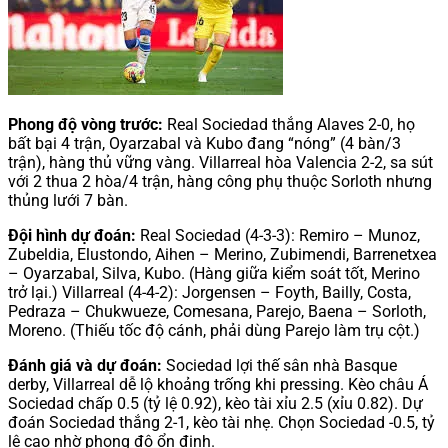
Phong độ vòng trước:
Real Sociedad thắng Alaves 2-0, họ
bất bại 4 trận, Oyarzabal và Kubo đang “nóng” (4 bàn/3
trận), hàng thủ vững vàng. Villarreal hòa Valencia 2-2, sa sút
với 2 thua 2 hòa/4 trận, hàng công phụ thuộc Sorloth nhưng
thủng lưới 7 bàn.
Đội hình dự đoán:
Real Sociedad (4-3-3): Remiro – Munoz,
Zubeldia, Elustondo, Aihen – Merino, Zubimendi, Barrenetxea
– Oyarzabal, Silva, Kubo. (Hàng giữa kiểm soát tốt, Merino
trở lại.) Villarreal (4-4-2): Jorgensen – Foyth, Bailly, Costa,
Pedraza – Chukwueze, Comesana, Parejo, Baena – Sorloth,
Moreno. (Thiếu tốc độ cánh, phải dùng Parejo làm trụ cột.)
Đánh giá và dự đoán:
Sociedad lợi thế sân nhà Basque
derby, Villarreal dễ lộ khoảng trống khi pressing. Kèo châu Á
Sociedad chấp 0.5 (tỷ lệ 0.92), kèo tài xỉu 2.5 (xỉu 0.82). Dự
đoán Sociedad thắng 2-1, kèo tài nhẹ. Chọn Sociedad -0.5, tỷ
lệ cao nhờ phong độ ổn định.