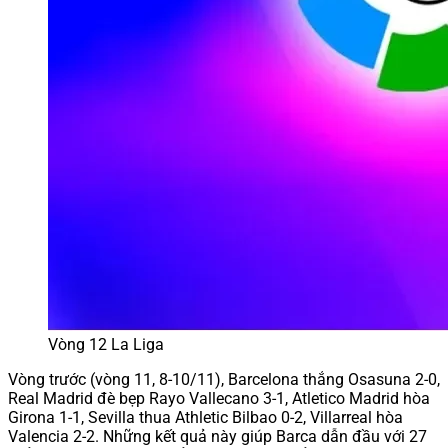
Vòng 12 La Liga
Vòng trước (vòng 11, 8-10/11), Barcelona thắng Osasuna 2-0,
Real Madrid đè bẹp Rayo Vallecano 3-1, Atletico Madrid hòa
Girona 1-1, Sevilla thua Athletic Bilbao 0-2, Villarreal hòa
Valencia 2-2. Những kết quả này giúp Barca dẫn đầu với 27