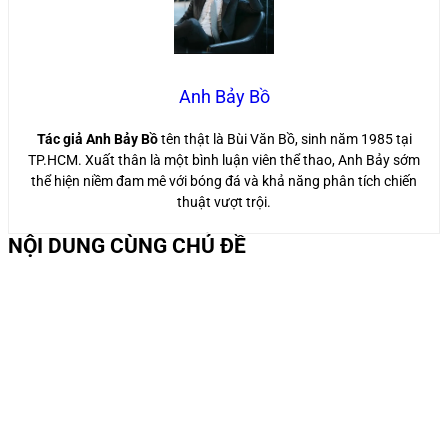
Anh Bảy Bồ
Tác giả Anh Bảy Bồ
tên thật là Bùi Văn Bồ, sinh năm 1985 tại
TP.HCM. Xuất thân là một bình luận viên thể thao, Anh Bảy sớm
thể hiện niềm đam mê với bóng đá và khả năng phân tích chiến
thuật vượt trội.
NỘI DUNG CÙNG CHỦ ĐỀ