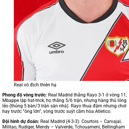
Real vô địch thiên hạ
Phong độ vòng trước:
Real Madrid thắng Rayo 3-1 ở vòng 11,
Mbappe lập hat-trick, họ thắng 5/6 trận, nhưng hàng thủ lỏng
lẻo (thủng 5 bàn/3 trận sân nhà). Rayo thua đậm nhưng chơi
hay trước “ông lớn”, vòng trước suýt cầm hòa Atletico.
Đội hình dự đoán:
Real Madrid (4-3-3): Courtois – Carvajal,
Militao, Rudiger, Mendy – Valverde, Tchouameni, Bellingham